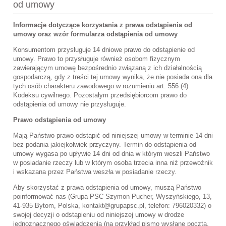
od umowy
Informacje dotyczące korzystania z prawa odstąpienia od
umowy oraz wzór formularza odstąpienia od umowy
Konsumentom przysługuje 14 dniowe prawo do odstąpienie od
umowy. Prawo to przysługuje również osobom fizycznym
zawierającym umowę bezpośrednio związaną z ich działalnością
gospodarczą, gdy z treści tej umowy wynika, że nie posiada ona dla
tych osób charakteru zawodowego w rozumieniu art. 556 (4)
Kodeksu cywilnego. Pozostałym przedsiębiorcom prawo do
odstąpienia od umowy nie przysługuje.
Prawo odstąpienia od umowy
Mają Państwo prawo odstąpić od niniejszej umowy w terminie 14 dni
bez podania jakiejkolwiek przyczyny. Termin do odstąpienia od
umowy wygasa po upływie 14 dni od dnia w którym weszli Państwo
w posiadanie rzeczy lub w którym osoba trzecia inna niż przewoźnik
i wskazana przez Państwa weszła w posiadanie rzeczy.
Aby skorzystać z prawa odstąpienia od umowy, muszą Państwo
poinformować nas (Grupa PSC Szymon Pucher, Wyszyńskiego, 13,
41-935 Bytom, Polska, kontakt@grupapsc.pl, telefon: 796020332) o
swojej decyzji o odstąpieniu od niniejszej umowy w drodze
jednoznacznego oświadczenia (na przykład pismo wysłane pocztą,