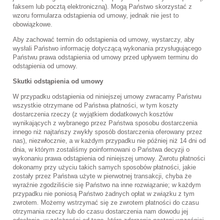
faksem lub pocztą elektroniczną). Mogą Państwo skorzystać z
wzoru formularza odstąpienia od umowy, jednak nie jest to
obowiązkowe.
Aby zachować termin do odstąpienia od umowy, wystarczy, aby
wysłali Państwo informację dotyczącą wykonania przysługującego
Państwu prawa odstąpienia od umowy przed upływem terminu do
odstąpienia od umowy.
Skutki odstąpienia od umowy
W przypadku odstąpienia od niniejszej umowy zwracamy Państwu
wszystkie otrzymane od Państwa płatności, w tym koszty
dostarczenia rzeczy (z wyjątkiem dodatkowych kosztów
wynikających z wybranego przez Państwa sposobu dostarczenia
innego niż najtańszy zwykły sposób dostarczenia oferowany przez
nas), niezwłocznie, a w każdym przypadku nie później niż 14 dni od
dnia, w którym zostaliśmy poinformowani o Państwa decyzji o
wykonaniu prawa odstąpienia od niniejszej umowy. Zwrotu płatności
dokonamy przy użyciu takich samych sposobów płatności, jakie
zostały przez Państwa użyte w pierwotnej transakcji, chyba że
wyraźnie zgodziliście się Państwo na inne rozwiązanie; w każdym
przypadku nie poniosą Państwo żadnych opłat w związku z tym
zwrotem. Możemy wstrzymać się ze zwrotem płatności do czasu
otrzymania rzeczy lub do czasu dostarczenia nam dowodu jej