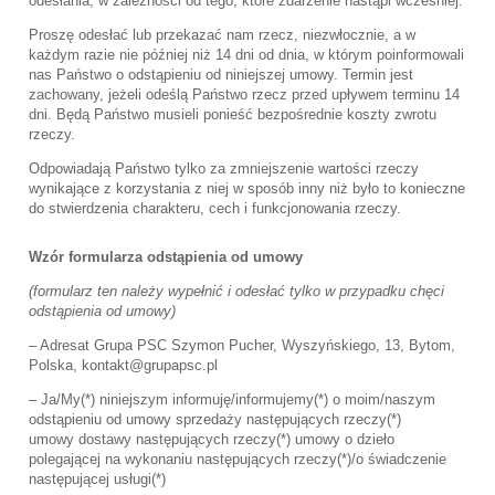
odesłania, w zależności od tego, które zdarzenie nastąpi wcześniej.
Proszę odesłać lub przekazać nam rzecz, niezwłocznie, a w
każdym razie nie później niż 14 dni od dnia, w którym poinformowali
nas Państwo o odstąpieniu od niniejszej umowy. Termin jest
zachowany, jeżeli odeślą Państwo rzecz przed upływem terminu 14
dni. Będą Państwo musieli ponieść bezpośrednie koszty zwrotu
rzeczy.
Odpowiadają Państwo tylko za zmniejszenie wartości rzeczy
wynikające z korzystania z niej w sposób inny niż było to konieczne
do stwierdzenia charakteru, cech i funkcjonowania rzeczy.
Wzór formularza odstąpienia od umowy
(formularz ten należy wypełnić i odesłać tylko w przypadku chęci
odstąpienia od umowy)
– Adresat Grupa PSC Szymon Pucher, Wyszyńskiego, 13, Bytom,
Polska, kontakt@grupapsc.pl
– Ja/My(*) niniejszym informuję/informujemy(*) o moim/naszym
odstąpieniu od umowy sprzedaży następujących rzeczy(*)
umowy dostawy następujących rzeczy(*) umowy o dzieło
polegającej na wykonaniu następujących rzeczy(*)/o świadczenie
następującej usługi(*)