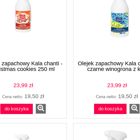
 zapachowy Kala chanti -
Olejek zapachowy Kala c
ol QV 0,75 l - 10 szt.
istmas cookies 250 ml
czarne winogrona z k
(karton)
23,99 zł
23,99 zł
237,99 zł
19,50 zł
19,50 zł
Cena netto:
Cena netto:
do koszyka
do koszyka
do koszyka