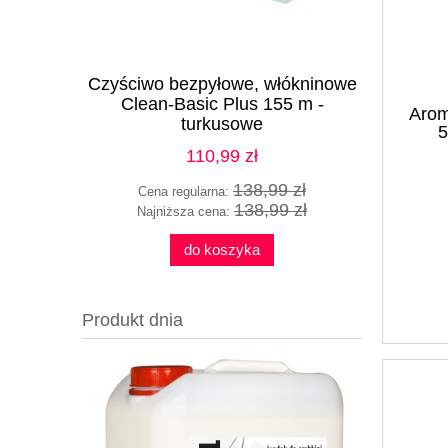
Czyściwo bezpyłowe, włókninowe
Teniz TopE
Clean-Basic Plus 155 m -
mycia p
Arom
turkusowe
5
nie
110,99 zł
138,99 zł
Cena regularna:
Cena
138,99 zł
Najniższa cena:
Najn
do koszyka
Produkt dnia