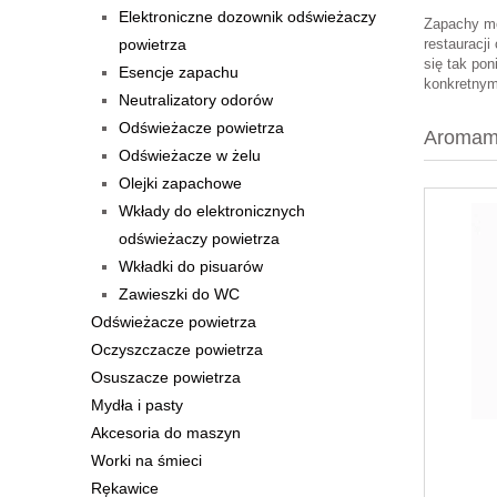
Elektroniczne dozownik odświeżaczy
Zapachy mo
powietrza
restauracji
się tak pon
Esencje zapachu
konkretnym
Neutralizatory odorów
Odświeżacze powietrza
Aromama
Odświeżacze w żelu
Olejki zapachowe
Wkłady do elektronicznych
odświeżaczy powietrza
Wkładki do pisuarów
Zawieszki do WC
Odświeżacze powietrza
Oczyszczacze powietrza
Osuszacze powietrza
Mydła i pasty
Akcesoria do maszyn
Worki na śmieci
Rękawice