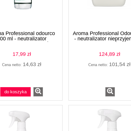
fekt Diam 5l - środek do
Sidolux płyn uniwersalny Myd
owierzchni sportowych
Kwiat Japońskiej Wiśni 5l
a Professional odourco
Aroma Professional Odou
00 ml - neutralizator
- neutralizator nieprzyj
przyjemnych zapachów
zapachów
97,99 zł
43,99 zł
17,99 zł
124,89 zł
107,99 zł
47,99 zł
 regularna:
Cena regularna:
107,99 zł
47,99 zł
iższa cena:
Najniższa cena:
14,63 zł
101,54 zł
Cena netto:
Cena netto:
do koszyka
do koszyka
do koszyka