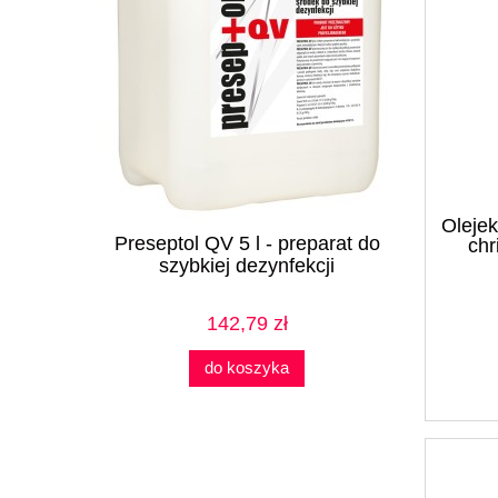
Olejek
Preseptol QV 5 l - preparat do
Presept
chr
szybkiej dezynfekcji
142,79 zł
do koszyka