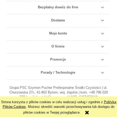
Bezpłatny dowóz do firm
Dostawa
Moje konto
O firmie
Promocje
Porady / Technologie
Grupa PSC Szymon Pucher Profesjonalne Środki Czystości | ul.
Chorzowska 27c, 41-902 Bytom, woj. śląskie | kom. +48 796 020
332 | mail: kontakt@grupapsc.pl | NIP: 6462459144
Strona korzysta z plików cookies w celu realizacji usług i zgodnie z
Polityką
pokaż pełną wersję strony
Plików Cookies
. Możesz określić warunki przechowywania lub dostępu do
plików cookies w Twojej przeglądarce.
Sklep internetowy Shoper.pl